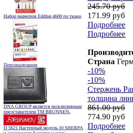
245.70 руб
171.99 руб
Набор маркеров Edding 4600 по ткани
Подробнее
Подробнее
Производит
Страна
Герм
Персонализация
-10%
-10%
Стержень Pa
толщина лин
861.00 руб
DNA GROUP является эксклюзивным
представителем TM BRUNNEN.
774.90 руб
Подробнее
D 5621 Настенный модуль 10 SHERPA