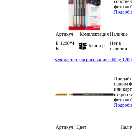
собствен
фотоальб
Подробн
Артикул
Комплектация
Наличие
E-1200#4-
Нет в
Блистер
B
наличии
Фломастер для рисования edding 1200
Придайт
нашим фл
или карт
открытке
фотоальб
Подробн
Артикул
Цвет
Нали