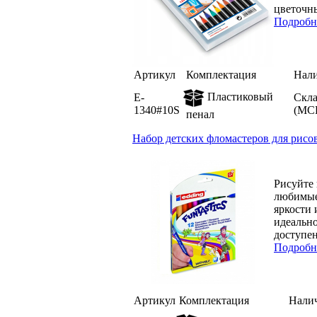
цветочны
Подробн
Артикул
Комплектация
Нал
Пластиковый
E-
Скл
1340#10S
(МС
пенал
Набор детских фломастеров для рисова
Рисуйте 
любимые 
яркости 
идеально
доступен 
Подробн
Артикул
Комплектация
Нали