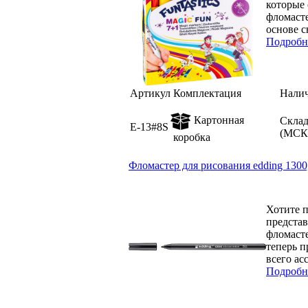
которые 
фломаст
основе с
Подробн
Артикул
Комплектация
Нали
Картонная
Скла
E-13#8S
(МСК
коробка
Фломастер для рисования edding 1300
Хотите 
представ
фломасте
теперь п
всего ас
Подробн