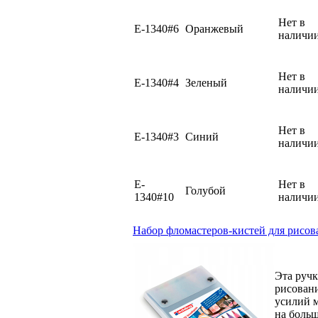
Нет в
E-1340#6
Оранжевый
наличи
Нет в
E-1340#4
Зеленый
наличи
Нет в
E-1340#3
Синий
наличи
E-
Нет в
Голубой
1340#10
наличи
Набор фломастеров-кистей для рисова
Эта ручк
рисовани
усилий м
на боль