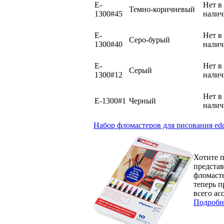
E-
Нет в
Темно-коричневый
1300#45
нали
E-
Нет в
Серо-бурый
1300#40
нали
E-
Нет в
Серый
1300#12
нали
Нет в
E-1300#1
Черный
нали
Набор фломастеров для рисования edd
Хотите 
представ
фломасте
теперь п
всего ас
Подробн