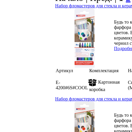
Набор фломастеров для стекла и кера
Будь то 
фарфора 
цветов. 
керамику
чернил с
Подробн
Артикул
Комплектация
Н
Картонная
E-
С
4200#6S#COOL
(
коробка
Набор фломастеров для стекла и керам
Будь то 
фарфора 
цветов. 
керамику