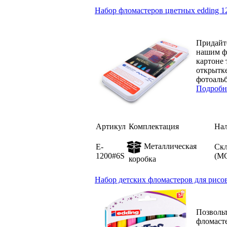
Набор фломастеров цветных edding 12
Придайт
нашим фл
картоне 
открытке
фотоальб
Подробн
Артикул
Комплектация
На
Металлическая
E-
Ск
1200#6S
(М
коробка
Набор детских фломастеров для рисова
Позвольт
фломаст