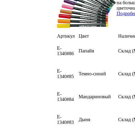
на боль
цветочны
Подробн
Артикул
Цвет
Наличи
E-
Папайя
Склад 
1340#86
E-
Темно-синий
Склад 
1340#85
E-
Мандариновый
Склад 
1340#84
E-
Дыня
Склад 
1340#83