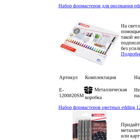
Набор фломастеров для рисования edd
На светл
помощью 
такой же
подписа
без усил
Подробн
Артикул
Комплектация
На
Металлическая
E-
Не
1200#20SM
на
коробка
Набор фломастеров цветных edding 12
Придайт
металлич
или карт