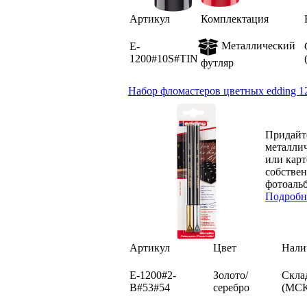
Артикул
Комплектация
Металлический
E-
1200#10S#TIN
футляр
Набор фломастеров цветных edding 12
Придайт
металлич
или карт
собствен
фотоальб
Подробн
Артикул
Цвет
Нали
E-1200#2-
Золото/
Скла
B#53#54
серебро
(МСК