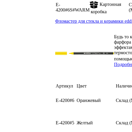
Картонная
E-
С
4200#6S#WARM
(
коробка
Фломастер для стекла и керамики eddi
Будь то 
фарфора 
эффектам
термосто
помощью
Подробн
Артикул
Цвет
Наличи
E-4200#6
Оранжевый
Склад 
E-4200#5
Желтый
Склад 