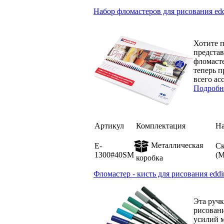
Набор фломастеров для рисования edd
Хотите 
представ
фломасте
теперь п
всего ас
Подробн
Артикул
Комплектация
Н
Металлическая
E-
Ск
1300#40SM
(
коробка
Фломастер - кисть для рисования edd
Эта ручк
рисовани
усилий м