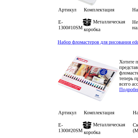
Артикул
Комплектация
На
Металлическая
E-
Не
1300#10SM
на
коробка
Набор фломастеров для рисования edd
Хотите 
представ
фломасте
теперь п
всего ас
Подробн
Артикул
Комплектация
Н
Металлическая
E-
Ск
1300#20SM
(
коробка