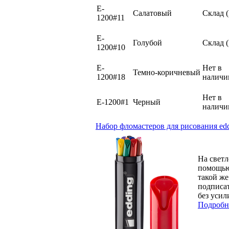
E-
Салатовый
Склад 
1200#11
E-
Голубой
Склад 
1200#10
E-
Нет в
Темно-коричневый
1200#18
наличи
Нет в
E-1200#1
Черный
наличи
Набор фломастеров для рисования edd
На светл
помощью 
такой же
подписа
без усил
Подробн