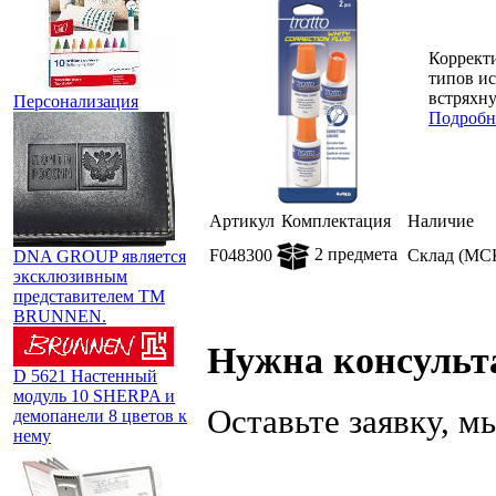
Коррект
типов ис
встряхну
Персонализация
Подробн
Артикул
Комплектация
Наличие
2 предмета
F048300
Склад (МС
DNA GROUP является
эксклюзивным
представителем TM
BRUNNEN.
Нужна консульт
D 5621 Настенный
модуль 10 SHERPA и
Оставьте заявку, 
демопанели 8 цветов к
нему