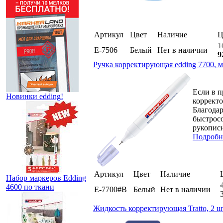
Артикул
Цвет
Наличие
Ц
1
E-7506
Белый
Нет в наличии
9
Ручка корректирующая edding 7700, м
Если в п
Новинки edding!
корректо
Благода
быстросо
рукописн
Подробн
Артикул
Цвет
Наличие
Набор маркеров Edding
4600 по ткани
E-7700#B
Белый
Нет в наличии
Жидкость корректирующая Tratto, 2 ш