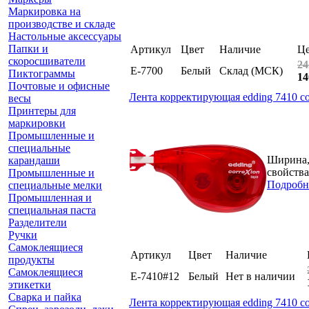
Маркировка на
производстве и складе
Настольные аксессуары
Папки и
Артикул
Цвет
Наличие
Ц
скоросшиватели
24
E-7700
Белый
Склад (МСК)
Пиктограммы
14
Почтовые и офисные
Лента корректирующая edding 7410 cor
весы
Принтеры для
маркировки
Промышленные и
специальные
Ширина, 
карандаши
свойства
Промышленные и
Подробн
специальные мелки
Промышленная и
специальная паста
Разделители
Ручки
Самоклеящиеся
Артикул
Цвет
Наличие
продукты
Самоклеящиеся
E-7410#12
Белый
Нет в наличии
этикетки
Сварка и пайка
Лента корректирующая edding 7410 cor