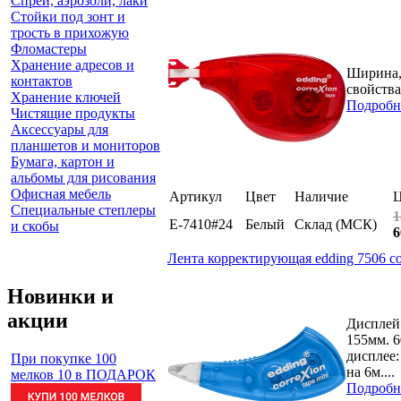
Спреи, аэрозоли, лаки
Стойки под зонт и
трость в прихожую
Фломастеры
Хранение адресов и
Ширина, 
контактов
свойства
Хранение ключей
Подробн
Чистящие продукты
Аксессуары для
планшетов и мониторов
Бумага, картон и
альбомы для рисования
Офисная мебель
Артикул
Цвет
Наличие
Ц
Специальные степлеры
1
E-7410#24
Белый
Склад (МСК)
и скобы
6
Лента корректирующая edding 7506 cor
Новинки и
акции
Дисплей
155мм. 
дисплее:
При покупке 100
на 6м....
мелков 10 в ПОДАРОК
Подробн