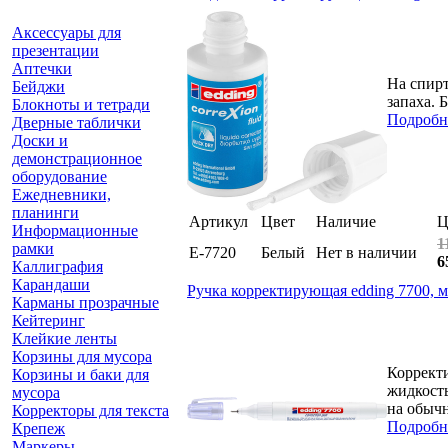
Аксессуары для
презентации
Аптечки
На спирт
Бейджи
запаха. 
Блокноты и тетради
Подробн
Дверные таблички
Доски и
демонстрационное
оборудование
Ежедневники,
планинги
Артикул
Цвет
Наличие
Ц
Информационные
1
рамки
E-7720
Белый
Нет в наличии
6
Каллиграфия
Карандаши
Ручка корректирующая edding 7700, м
Карманы прозрачные
Кейтеринг
Клейкие ленты
Корзины для мусора
Коррект
Корзины и баки для
жидкость
мусора
на обычн
Корректоры для текста
Подробн
Крепеж
Маркеры