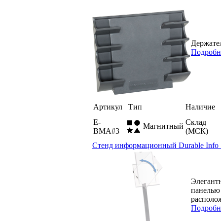
Держател
Подробн
Артикул
Тип
Наличие
E-
Склад
Магнитный
BMA#3
(МСК)
Стенд информационный Durable Info 
Элегант
панелью 
располож
Подробн