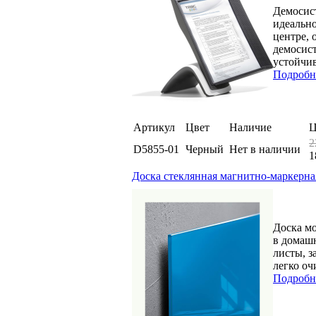
Демосис
идеально
центре,
демосис
устойчив
Подробн
Артикул
Цвет
Наличие
Ц
2
D5855-01
Черный
Нет в наличии
1
Доска стеклянная магнитно-маркерная 
Доска мо
в домашн
листы, з
легко оч
Подробн