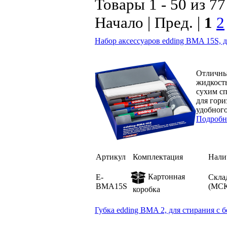
Товары 1 - 50 из 77
Начало | Пред. |
1
2
Набор аксессуаров edding BMA 15S, 
Отличны
жидкость
сухим сп
для гори
удобного
Подробн
Артикул
Комплектация
Нали
Картонная
E-
Скла
BMA15S
(МСК
коробка
Губка edding BMA 2, для стирания с 