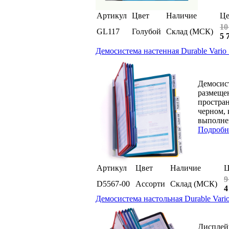
Артикул
Цвет
Наличие
Це
10
GL117
Голубой
Склад (МСК)
5 
Демосистема настенная Durable Vario 
Демосист
размеще
простран
черном, 
выполнен
Подробн
Артикул
Цвет
Наличие
Ц
9
D5567-00
Ассорти
Склад (МСК)
4
Демосистема настольная Durable Vario
Дисплейн