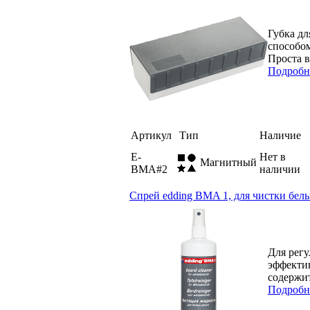
Губка дл
способом
Проста в
Подробн
Артикул
Тип
Наличие
E-
Нет в
Магнитный
BMA#2
наличии
Спрей edding BMA 1, для чистки белы
Для регу
эффекти
содержит
Подробн