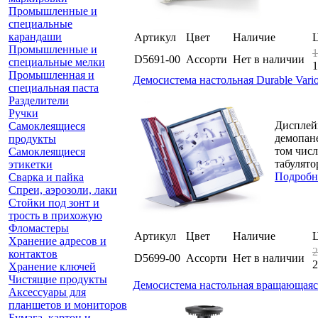
Промышленные и
специальные
карандаши
Артикул
Цвет
Наличие
Промышленные и
1
D5691-00
Ассорти
Нет в наличии
специальные мелки
1
Промышленная и
Демосистема настольная Durable Vari
специальная паста
Разделители
Ручки
Дисплейн
Самоклеящиеся
демопане
продукты
том числ
Самоклеящиеся
табулято
этикетки
Подробн
Сварка и пайка
Спреи, аэрозоли, лаки
Стойки под зонт и
трость в прихожую
Фломастеры
Артикул
Цвет
Наличие
Хранение адресов и
2
контактов
D5699-00
Ассорти
Нет в наличии
2
Хранение ключей
Чистящие продукты
Демосистема настольная вращающаяся D
Аксессуары для
планшетов и мониторов
Бумага, картон и