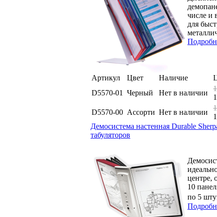
демопане
числе и 
для быст
металлич
Подробн
Артикул
Цвет
Наличие
1
D5570-01
Черный
Нет в наличии
1
1
D5570-00
Ассорти
Нет в наличии
1
Демосистема настенная Durable Sherpa
табуляторов
Демосис
идеально
центре, 
10 панел
по 5 шту
Подробн