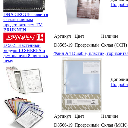
Подробн
DNA GROUP является
эксклюзивным
представителем TM
BRUNNEN.
Артикул
Цвет
Наличие
D8565-19
Прозрачный
Склад (ССП)
D 5621 Настенный
модуль 10 SHERPA и
Файл А4 Durable, пластик, горизонта
демопанели 8 цветов к
нему
Дополнит
Подробн
Артикул
Цвет
Наличие
D8566-19
Прозрачный
Склад (МСК)