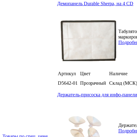
Демопанель Durable Sherpa, на 4 СD
Табулято
маркиров
Подробн
Артикул
Цвет
Наличие
D5642-01
Прозрачный
Склад (МСК
Держатель-присоска для инфо-панели
Держател
Подробн
Товары по спец. цене