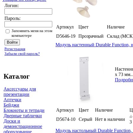
Логин:
Пароль:
Артикул
Цвет
Наличие
Запомнить меня на этом
компьютере
D5646-19
Прозрачный
Склад (МСК
Модуль настенный Durable Function, н
Регистрация
Забыли свой пароль?
Настенны
x 73 мм..
Каталог
Подробн
Аксессуары для
презентации
Аптечки
Бейджи
Артикул
Цвет
Наличие
Ц
Блокноты и тетради
Дверные таблички
4
D5674-10
Серый
Нет в наличии
Доски и
3
демонстрационное
Модуль настольный Durable Function, 
оборудование