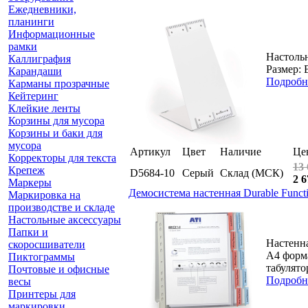
Ежедневники,
планинги
Информационные
рамки
Настольн
Каллиграфия
Размер: В
Карандаши
Подробн
Карманы прозрачные
Кейтеринг
Клейкие ленты
Корзины для мусора
Корзины и баки для
мусора
Артикул
Цвет
Наличие
Це
Корректоры для текста
13 
Крепеж
D5684-10
Серый
Склад (МСК)
2 6
Маркеры
Демосистема настенная Durable Funct
Маркировка на
производстве и складе
Настольные аксессуары
Папки и
Настенна
скоросшиватели
А4 форма
Пиктограммы
табулято
Почтовые и офисные
Подробн
весы
Принтеры для
маркировки