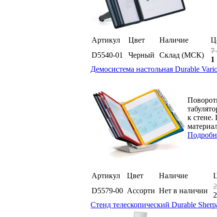
Артикул
Цвет
Наличие
Ц
7
D5540-01
Черный
Склад (МСК)
1
Демосистема настольная Durable Vario
Поворотн
табулято
к стене.
материал
Подробн
Артикул
Цвет
Наличие
2
D5579-00
Ассорти
Нет в наличии
2
Стенд телескопический Durable Sherp