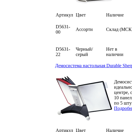
Артикул
Цвет
Наличие
D5631-
Ассорти
Склад (МСК
00
D5631-
Черный/
Нет в
22
серый
наличии
Демосистема настольная Durable Sherp
Демосис
идеально
центре, 
10 панел
по 5 шту
Подробн
Артикул
Цвет
Наличие