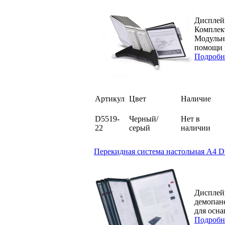
Дисплей
Комплект
Модульно
помощи р
Подробн
Артикул
Цвет
Наличие
D5519-
Черный/
Нет в
22
серый
наличии
Перекидная система настольная А4 Du
Дисплей
демопане
для осна
Подробн