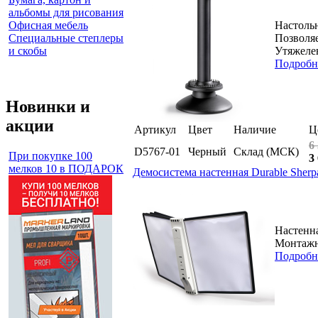
альбомы для рисования
Офисная мебель
Настольн
Специальные степлеры
Позволяе
и скобы
Утяжелен
Подробн
Новинки и
акции
Артикул
Цвет
Наличие
Ц
6
D5767-01
Черный
Склад (МСК)
При покупке 100
3
мелков 10 в ПОДАРОК
Демосистема настенная Durable Sherp
Настенна
Монтажны
Подробн