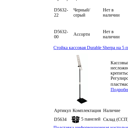
D5632-
Черный/
Нет в
22
серый
наличии
D5632-
Нет в
Ассорти
00
наличии
Стойка кассовая Durable Sherpa на 5 
Кассовы
несложн
крепитьс
Регулиро
пластма
Подробн
Артикул
Комплектация
Наличие
5 панелей
D5634
Склад (ССП
Подставка информационная настольная