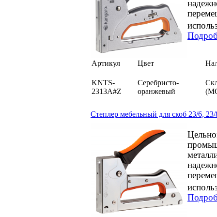
надежн
переме
исполь
Подроб
Артикул
Цвет
На
KNTS-
Серебристо-
Ск
2313A#Z
оранжевый
(М
Степлер мебельный для скоб 23/6, 23/8
Цельно
промыш
металл
надежн
переме
исполь
Подроб