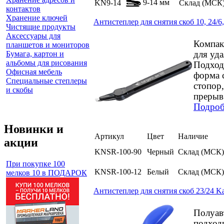
9-14 мм
KN9-14
Склад (МСК
контактов
Хранение ключей
Антистеплер для снятия скоб 10, 24/6
Чистящие продукты
Аксессуары для
Компак
планшетов и мониторов
Бумага, картон и
для уда
альбомы для рисования
Подход
Офисная мебель
форма 
Специальные степлеры
стопор,
и скобы
прерыв.
Подроб
Новинки и
Артикул
Цвет
Наличие
акции
KNSR-100-90
Черный
Склад (МСК)
При покупке 100
KNSR-100-12
Белый
Склад (МСК)
мелков 10 в ПОДАРОК
Антистеплер для снятия скоб 23/24 K
Полуав
подход