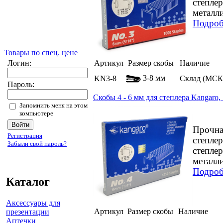
степле
металли
Подроб
Товары по спец. цене
Логин:
Артикул
Размер скобы
Наличие
3-8 мм
KN3-8
Склад (МСК
Пароль:
Скобы 4 - 6 мм для степлера Kangaro,
Запомнить меня на этом
компьютере
Прочна
Регистрация
степле
Забыли свой пароль?
степле
металли
Подроб
Каталог
Аксессуары для
Артикул
Размер скобы
Наличие
презентации
Аптечки