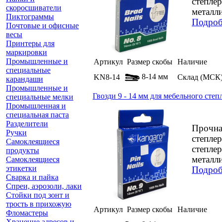
степле
скоросшиватели
металли
Пиктограммы
Подроб
Почтовые и офисные
весы
Принтеры для
маркировки
Промышленные и
Артикул
Размер скобы
Наличие
специальные
8-14 мм
KN8-14
Склад (МСК
карандаши
Промышленные и
Гвозди 9 - 14 мм для мебельного степ
специальные мелки
Промышленная и
специальная паста
Разделители
Прочна
Ручки
степле
Самоклеящиеся
степле
продукты
металли
Самоклеящиеся
этикетки
Подроб
Сварка и пайка
Спреи, аэрозоли, лаки
Стойки под зонт и
трость в прихожую
Артикул
Размер скобы
Наличие
Фломастеры
Хранение адресов и