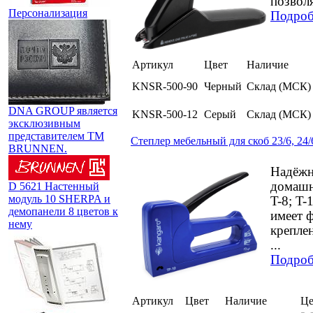
позволя
Персонализация
Подроб
Артикул
Цвет
Наличие
KNSR-500-90
Черный
Склад (МСК)
DNA GROUP является
KNSR-500-12
Серый
Склад (МСК)
эксклюзивным
представителем TM
Степлер мебельный для скоб 23/6, 24/6
BRUNNEN.
Надёжн
домашне
D 5621 Настенный
модуль 10 SHERPA и
T-8; T-
демопанели 8 цветов к
имеет 
нему
креплен
...
Подроб
Артикул
Цвет
Наличие
Це