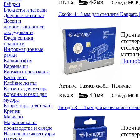
4-6 мм
KN4-6
Склад (МСК
Бейджи
Блокноты и тетради
Скобы 4 - 8 мм для степлера Kangaro
Дверные таблички
Доски и
демонстрационное
оборудование
Прочна
Ежедневники,
степле
планинги
степле
Информационные
металли
рамки
Каллиграфия
Подроб
Карандаши
Карманы прозрачные
Кейтеринг
Клейкие ленты
Артикул
Размер скобы
Наличие
Корзины для мусора
Корзины и баки для
4-8 мм
KN4-8
Склад (МСК
мусора
Корректоры для текста
Гвозди 8 - 14 мм для мебельного степ
Крепеж
Маркеры
Маркировка на
Прочна
производстве и складе
Настольные аксессуары
степле
Папки и