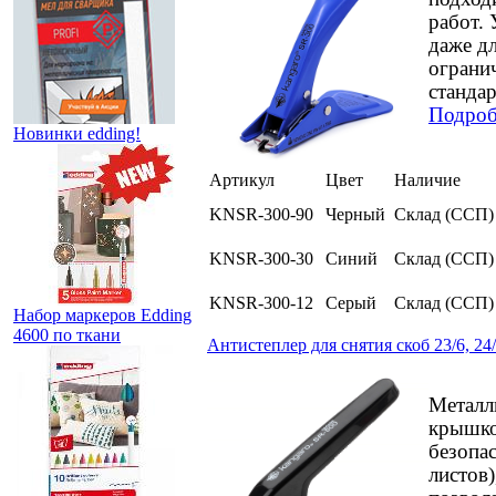
работ.
даже дл
ограни
стандар
Подроб
Новинки edding!
Артикул
Цвет
Наличие
KNSR-300-90
Черный
Склад (ССП)
KNSR-300-30
Синий
Склад (ССП)
KNSR-300-12
Серый
Склад (ССП)
Набор маркеров Edding
4600 по ткани
Антистеплер для снятия скоб 23/6, 2
Металл
крышко
безопас
листов)