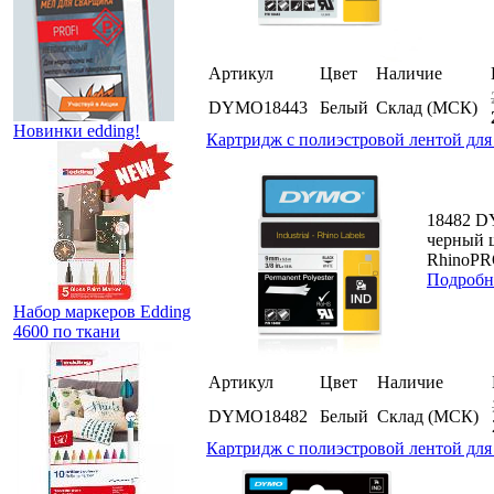
Артикул
Цвет
Наличие
DYMO18443
Белый
Склад (МСК)
Новинки edding!
Картридж c полиэстровой лентой для
18482 D
черный 
RhinoPRO
Подробн
Набор маркеров Edding
4600 по ткани
Артикул
Цвет
Наличие
DYMO18482
Белый
Склад (МСК)
Картридж c полиэстровой лентой для