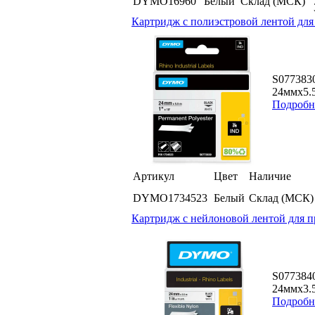
DYMO16960
Белый
Склад (МСК)
Картридж c полиэстровой лентой для
S077383
24ммx5.5
Подробн
Артикул
Цвет
Наличие
DYMO1734523
Белый
Склад (МСК)
Картридж c нейлоновой лентой для п
S077384
24ммx3.5
Подробн