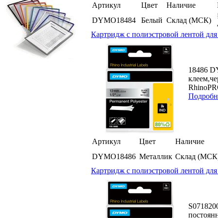
Артикул
Цвет
Наличие
DYMO18484
Белый
Склад (МСК)
Картридж c полиэстровой лентой для
18486 D
клеем,ч
RhinoPRO
Подробн
Артикул
Цвет
Наличие
DYMO18486
Металлик
Склад (МСК
Картридж c полиэстровой лентой для
S071820
постоян