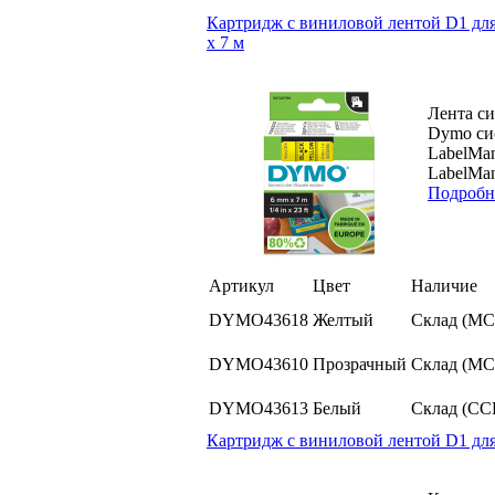
Картридж с виниловой лентой D1 для
х 7 м
Лента си
Dymo си
LabelMan
LabelMan
Подробн
Артикул
Цвет
Наличие
DYMO43618
Желтый
Склад (МС
DYMO43610
Прозрачный
Склад (МС
DYMO43613
Белый
Склад (СС
Картридж с виниловой лентой D1 для