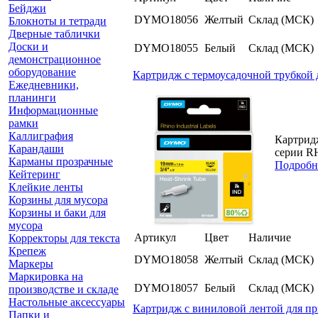
Бейджи
DYMO18056
Желтый
Склад (МСК)
Блокноты и тетради
Дверные таблички
Доски и
DYMO18055
Белый
Склад (МСК)
демонстрационное
оборудование
Картридж с термоусадочной трубкой 
Ежедневники,
планинги
Информационные
рамки
Каллиграфия
Картрид
Карандаши
серии RH
Карманы прозрачные
Подробн
Кейтеринг
Клейкие ленты
Корзины для мусора
Корзины и баки для
мусора
Артикул
Цвет
Наличие
Корректоры для текста
Крепеж
DYMO18058
Желтый
Склад (МСК)
Маркеры
Маркировка на
DYMO18057
Белый
Склад (МСК)
производстве и складе
Настольные аксессуары
Картридж c виниловой лентой для пр
Папки и