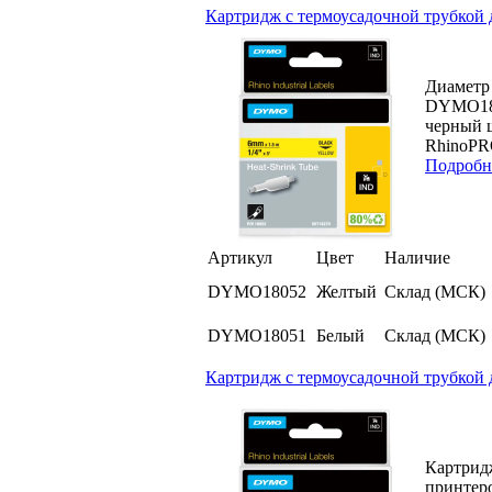
Картридж с термоусадочной трубкой 
Диаметр 
DYMO180
черный 
RhinoPRO
Подробн
Артикул
Цвет
Наличие
DYMO18052
Желтый
Склад (МСК)
DYMO18051
Белый
Склад (МСК)
Картридж с термоусадочной трубкой 
Картридж
принтер