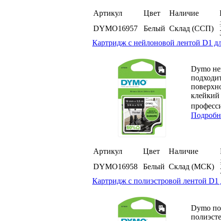
Артикул
Цвет
Наличие
DYMO16957
Белый
Склад (ССП)
Картридж с нейлоновой лентой D1 дл
Dymo ней
подходит
поверхно
клейкий 
професс
Подробн
Артикул
Цвет
Наличие
DYMO16958
Белый
Склад (МСК)
Картридж c полиэстровой лентой D1 
Dymo пол
полиэсте