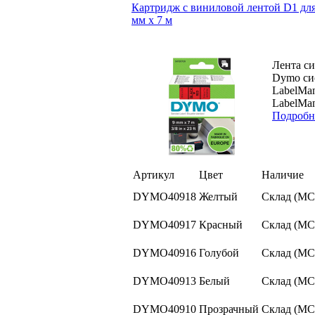
Картридж с виниловой лентой D1 для
мм х 7 м
Лента си
Dymo си
LabelMan
LabelMan
Подробн
Артикул
Цвет
Наличие
DYMO40918
Желтый
Склад (МС
DYMO40917
Красный
Склад (МС
DYMO40916
Голубой
Склад (МС
DYMO40913
Белый
Склад (МС
DYMO40910
Прозрачный
Склад (МС