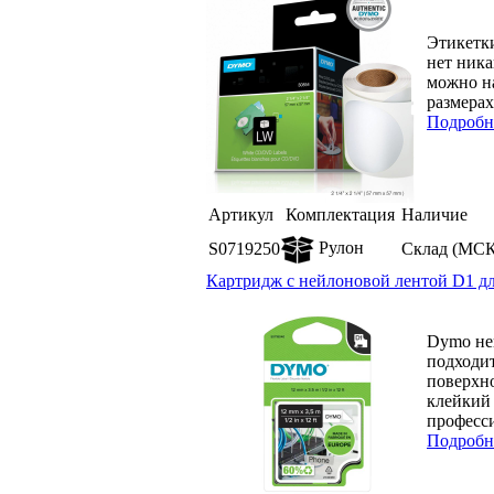
Этикетки
нет ника
можно на
размерах.
Подробн
Артикул
Комплектация
Наличие
Рулон
S0719250
Склад (МСК
Картридж с нейлоновой лентой D1 дл
Dymo ней
подходит
поверхно
клейкий 
професси
Подробн