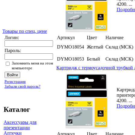
4200. ...
Подробн
Товары по спец. цене
Логин:
Артикул
Цвет
Наличие
DYMO18054
Желтый
Склад (МСК)
Пароль:
DYMO18053
Белый
Склад (МСК)
Запомнить меня на этом
Картридж с термоусадочной трубкой 
компьютере
Регистрация
Забыли свой пароль?
Картридж
принтер
4200. ...
Подробн
Каталог
Аксессуары для
презентации
Аптечки
Артикул
Цвет
Наличие