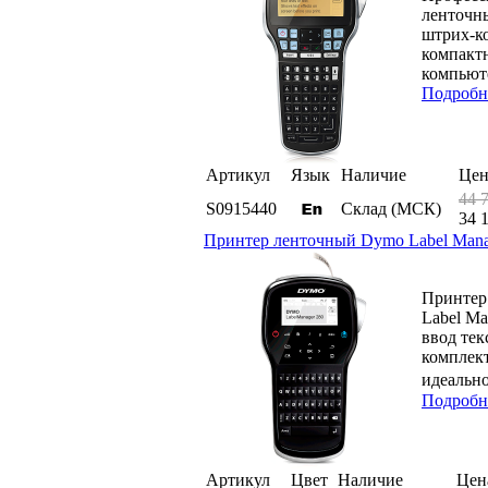
ленточны
штрих-ко
компактн
компьюте
Подробн
Артикул
Язык
Наличие
Цен
44 
S0915440
Склад (МСК)
34 
Принтер ленточный Dymo Label Manage
Принтер 
Label Ma
ввод те
комплект
идеально
Подробн
Артикул
Цвет
Наличие
Цен