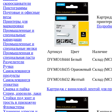
скоросшиватели
Пиктограммы
Почтовые и офисные
весы
Картридж
Принтеры для
принтер
маркировки
Подробн
Промышленные и
специальные
карандаши
Промышленные и
специальные мелки
Артикул
Цвет
Наличие
Промышленная и
специальная паста
DYMO18444
Белый
Склад (МС
Разделители
Ручки
DYMO18435
Оранжевый
Склад (МС
Самоклеящиеся
продукты
DYMO18432
Желтый
Склад (МС
Самоклеящиеся
этикетки
Сварка и пайка
Картридж c виниловой лентой для пр
Спреи, аэрозоли, лаки
Стойки под зонт и
трость в прихожую
Фломастеры
Хранение адресов и
Картридж