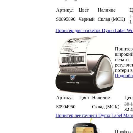
Артикул
Цвет
Наличие
Ц
1
S0895890
Черный
Склад (МСК)
1
Принтер для этикеток Dymo Label Wri
Принтер 
широкий 
печати –
результа
потери в
Подробн
Артикул
Цвет
Наличие
Цен
38 1
S0904950
Склад (МСК)
32 4
Принтер ленточный Dymo Label Manage
Професс