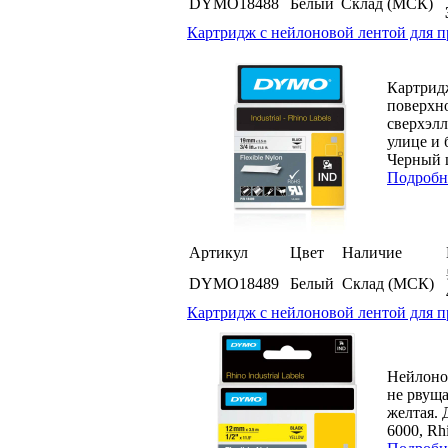
DYMO18488
Белый
Склад (МСК)
Картридж c нейлоновой лентой для п
Картрид
поверхно
сверхэл
улице и 
Черный ш
Подробн
Артикул
Цвет
Наличие
DYMO18489
Белый
Склад (МСК)
Картридж c нейлоновой лентой для п
Нейлонов
не рвуща
желтая.
6000, Rhi