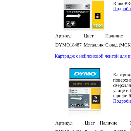
RhinoPRO
Подробн
Артикул
Цвет
Наличие
DYMO18487
Металлик
Склад (МСК
Картридж c нейлоновой лентой для п
Картрид
поверхно
сверхэлл
улице и 
шрифт, б
Подробн
Артикул
Цвет
Наличие