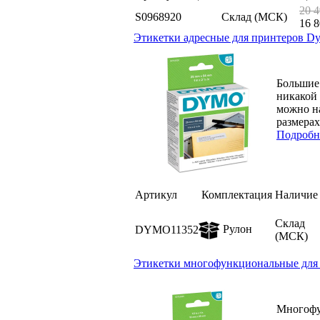
20 4
S0968920
Склад (МСК)
16 8
Этикетки адресные для принтеров Dym
Большие 
никакой 
можно на
размерах.
Подробн
Артикул
Комплектация
Наличие
Склад
Рулон
DYMO11352
(МСК)
Этикетки многофункциональные для п
Многофун