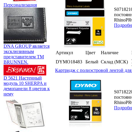
Персонализация
S071821
постоян
RhinoPRO
Подробн
DNA GROUP является
эксклюзивным
Артикул
Цвет
Наличие
представителем TM
DYMO18483
Белый
Склад (МСК)
BRUNNEN.
Картридж c полиэстровой лентой для
D 5621 Настенный
модуль 10 SHERPA и
демопанели 8 цветов к
S071822
нему
постоян
RhinoPRO
Подробн