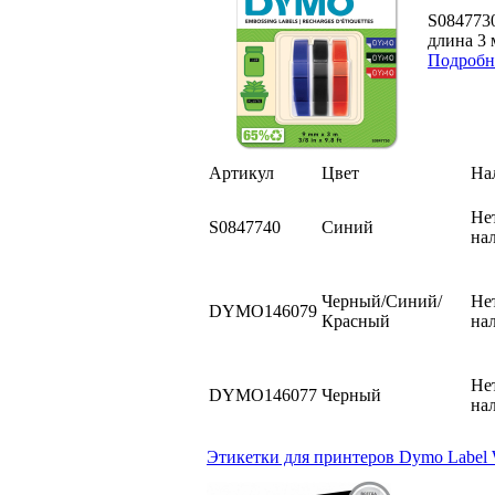
S084773
длина 3 
Подробн
Артикул
Цвет
На
Не
S0847740
Синий
на
Черный/Синий/
Не
DYMO146079
Красный
на
Не
DYMO146077
Черный
на
Этикетки для принтеров Dymo Label W