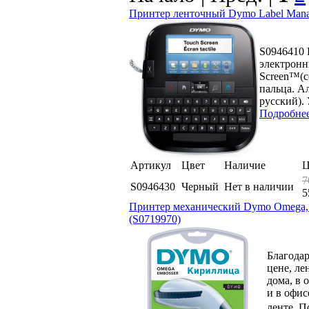
Принтер ленточный Dymo Label Manage
S0946410
электрон
Screen™(с
пальца. А
русский).
Подробне
Артикул
Цвет
Наличие
Ц
7
S0946430
Черный
Нет в наличии
5
Принтер механический Dymo Omega, л
(S0719970)
Благодар
цене, л
дома, в 
и в офис
ленте. П